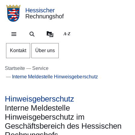
Hessischer
Rechnungshof
Direkt zum Kopf der S
Direkt zum Inhalt
Direkt zum Fuß der S
A-Z
Kontakt
Über uns
Startseite
Service
Interne Meldestelle Hinweisgeberschutz
Hinweisgeberschutz
Interne Meldestelle
Hinweisgeberschutz im
Geschäftsbereich des Hessischen