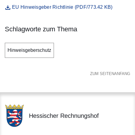
Datei
Öffnet sich in einem neuen Fenster
EU Hinweisgeber Richtlinie (PDF/773.42 KB)
Schlagworte zum Thema
Hinweisgeberschutz
ZUM SEITENANFANG
Hessischer Rechnungshof