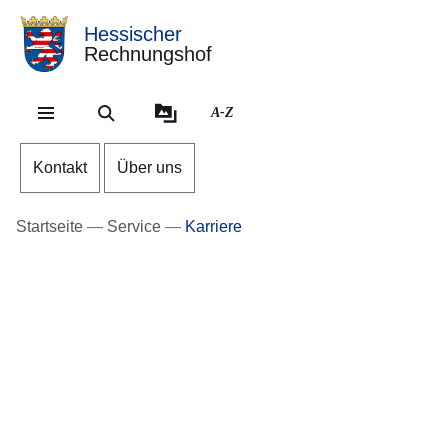
Hessischer
Rechnungshof
Direkt zum Kopf der Se
Direkt zum Inhalt
Direkt zum Fuß der Sei
A-Z
Kontakt
Über uns
Startseite
Service
Karriere