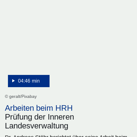
:Video:Dauer:
4
Minuten,
46
Sekunden
04:46 min
© geralt/Pixabay
Arbeiten beim HRH
Prüfung der Inneren
Landesverwaltung