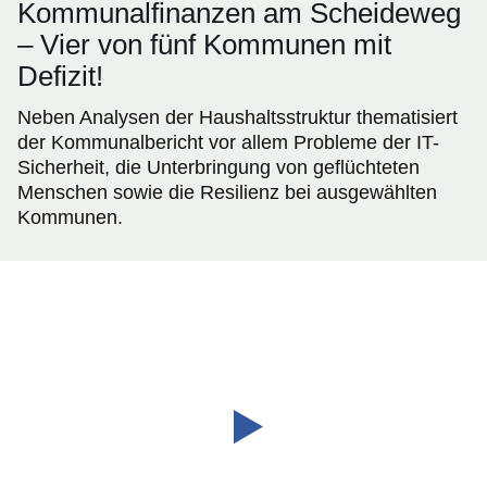
Kommunalfinanzen am Scheideweg
– Vier von fünf Kommunen mit
Defizit!
Neben Analysen der Haushaltsstruktur thematisiert
der Kommunalbericht vor allem Probleme der IT-
Sicherheit, die Unterbringung von geflüchteten
Menschen sowie die Resilienz bei ausgewählten
Kommunen.
Video:
:Dauer:
Hessen360
33
Sekunden
Videostatement
Rechnungshofspräsident
Uwe
Becker