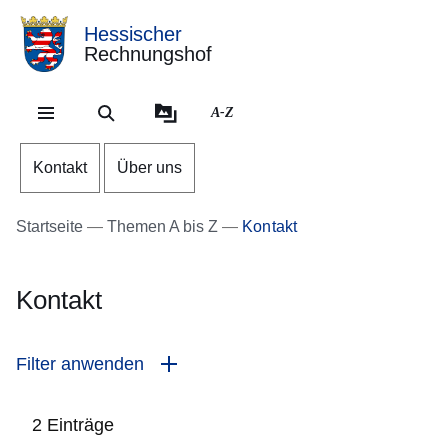
Hessischer
Rechnungshof
Direkt zum Kopf der Se
Direkt zum Inhalt
Direkt zum Fuß der Sei
A-Z
Kontakt
Über uns
Startseite
Themen A bis Z
Kontakt
Kontakt
Filter anwenden
2 Einträge