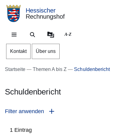
Hessischer
Rechnungshof
Direkt zum Kopf der Se
Direkt zum Inhalt
Direkt zum Fuß der Sei
A-Z
Kontakt
Über uns
Startseite
Themen A bis Z
Schuldenbericht
Schuldenbericht
Filter anwenden
1 Eintrag