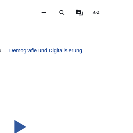
A-Z
eite
ite
o
Demografie und Digitalisierung