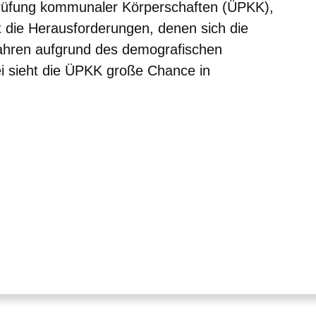
 Prüfung kommunaler Körperschaften (ÜPKK),
t die Herausforderungen, denen sich die
hren aufgrund des demografischen
i sieht die ÜPKK große Chance in
er
Fenster
euen Fenster
em neuen Fenster