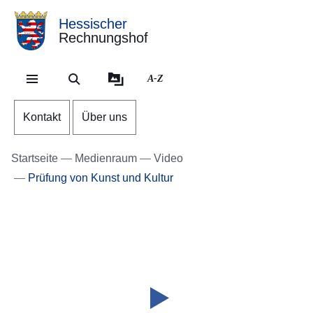
Hessischer
Rechnungshof
Direkt zum Kopf der Se
Direkt zum Inhalt
Direkt zum Fuß der Sei
A-Z
Kontakt
Über uns
Startseite
Medienraum
Video
Prüfung von Kunst und Kultur
Video:
:Dauer:
Wir
1
Minute,
über
38
uns
Sekunden
-