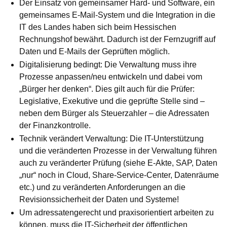
Der Einsatz von gemeinsamer Hard- und Software, ein
ge­mein­sa­mes E-Mail-System und die Integration in die
IT des Landes haben sich beim Hessischen
Rechnungshof bewährt. Dadurch ist der Fern­zu­griff auf
Daten und E-Mails der Geprüften möglich.
Digitalisierung bedingt: Die Verwaltung muss ihre
Prozesse anpas­sen/neu entwickeln und dabei vom
„Bürger her denken“. Dies gilt auch für die Prüfer:
Legislative, Exekutive und die geprüfte Stelle sind –
neben dem Bürger als Steuerzahler – die Adressaten
der Fi­nanz­kontrolle.
Technik verändert Verwaltung: Die IT-Unterstützung
und die verän­der­ten Prozesse in der Verwaltung führen
auch zu veränderter Prüfung (siehe E-Akte, SAP, Daten
„nur“ noch in Cloud, Share-Ser­vice-Center, Datenräume
etc.) und zu veränderten An­for­de­run­gen an die
Revisionssicherheit der Daten und Systeme!
Um adressatengerecht und praxisorientiert arbeiten zu
können, muss die IT-Sicherheit der öffentlichen