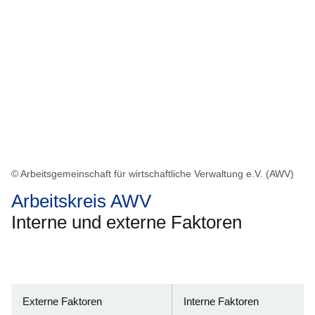
© Arbeitsgemeinschaft für wirtschaftliche Verwaltung e.V. (AWV)
Arbeitskreis AWV
Interne und externe Faktoren
Öffnet sich in einem neuen Fenster
Öffnet sich in einem neuen Fenster
Öffnet sich in einem neuen Fenster
Öffnet sich in einem neuen Fenster
Öffnet sich in einem neuen Fenster
Externe Faktoren
Interne Faktoren