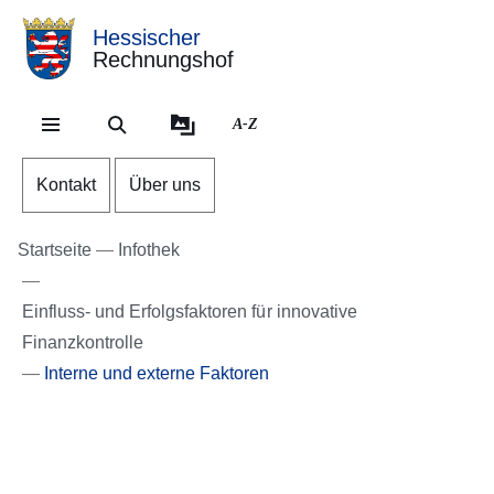
Hessischer
Rechnungshof
Direkt zum Kopf der Se
Direkt zum Inhalt
Direkt zum Fuß der Sei
A-Z
Kontakt
Über uns
Startseite
Infothek
Einfluss- und Erfolgsfaktoren für innovative
Finanzkontrolle
Interne und externe Faktoren